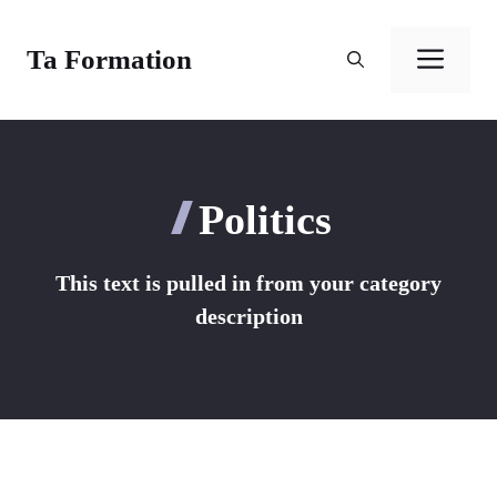
Aller
au
Ta Formation
Men
contenu
Politics
This text is pulled in from your category
description