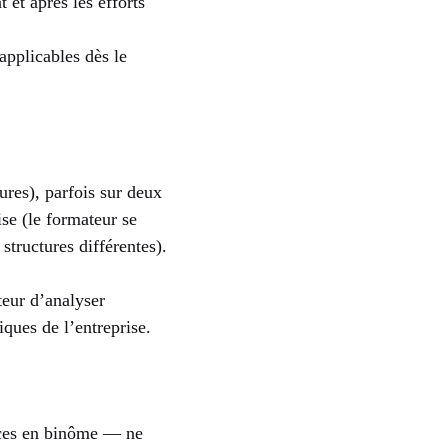
 et après les efforts
pplicables dès le
ures), parfois sur deux
se (le formateur se
structures différentes).
teur d’analyser
iques de l’entreprise.
cices en binôme — ne