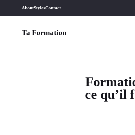
Aller
About
Styles
Contact
au
contenu
Ta Formation
Formatio
ce qu’il 