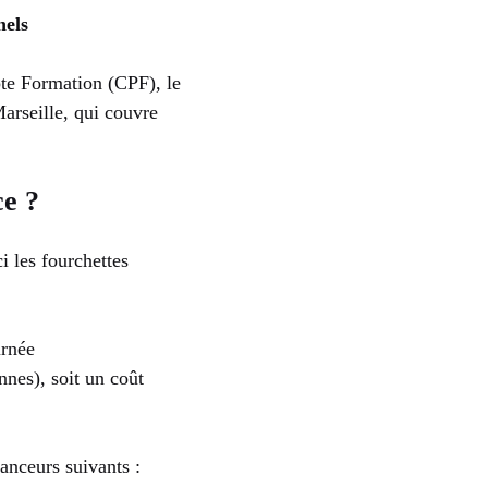
nels
te Formation (CPF), le
arseille, qui couvre
ce ?
ci les fourchettes
urnée
nnes), soit un coût
anceurs suivants :