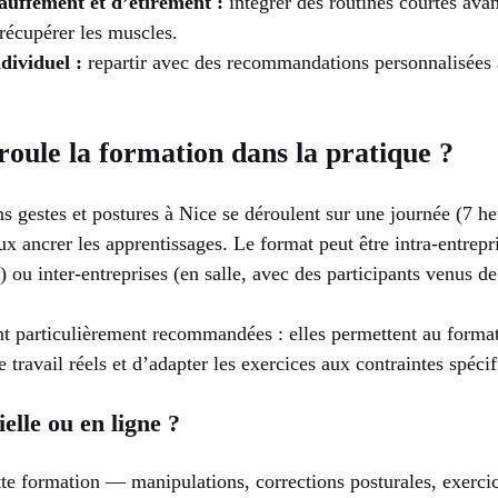
auffement et d’étirement :
intégrer des routines courtes avant
 récupérer les muscles.
dividuel :
repartir avec des recommandations personnalisées a
ule la formation dans la pratique ?
s gestes et postures à Nice se déroulent sur une journée (7 he
 ancrer les apprentissages. Le format peut être intra-entrepri
 ou inter-entreprises (en salle, avec des participants venus de 
ont particulièrement recommandées : elles permettent au forma
 travail réels et d’adapter les exercices aux contraintes spécif
elle ou en ligne ?
ette formation — manipulations, corrections posturales, exer